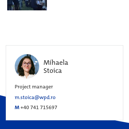
Mihaela
Stoica
Project manager
m.stoica@wpd.ro
M
+40 741 715697