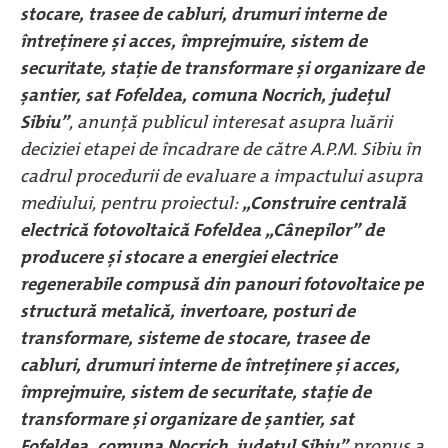
stocare, trasee de cabluri, drumuri interne de
întreținere și acces, împrejmuire, sistem de
securitate, stație de transformare și organizare de
șantier, sat Fofeldea, comuna Nocrich, județul
Sibiu”
, anunță publicul interesat asupra luării
deciziei etapei de încadrare de către A.P.M. Sibiu în
cadrul procedurii de evaluare a impactului asupra
mediului, pentru proiectul:
„Construire centrală
electrică fotovoltaică Fofeldea „Cânepilor’’ de
producere și stocare a energiei electrice
regenerabile compusă din panouri fotovoltaice pe
structură metalică, invertoare, posturi de
transformare, sisteme de stocare, trasee de
cabluri, drumuri interne de întreținere și acces,
împrejmuire, sistem de securitate, stație de
transformare și organizare de șantier, sat
Fofeldea, comuna Nocrich, județul Sibiu”
propus a