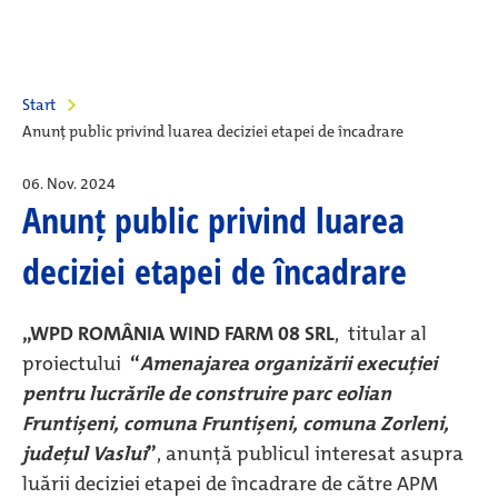
Start
Anunț public privind luarea deciziei etapei de încadrare
06. Nov. 2024
Anunț public privind luarea
deciziei etapei de încadrare
„WPD ROMÂNIA WIND FARM 08 SRL
, titular al
proiectului
“
Amenajarea organizării execuției
pentru lucrările de construire parc eolian
Fruntișeni, comuna Fruntișeni, comuna Zorleni,
județul Vaslui
”
, anunţă publicul interesat asupra
luării deciziei etapei de încadrare de către APM