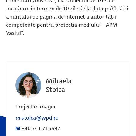
comentarii/observaţii la proiectul deciziei de
încadrare în termen de 10 zile de la data publicării
anunțului pe pagina de internet a autorității
competente pentru protecția mediului – APM
Vaslui”.
Mihaela
Stoica
Project manager
m.stoica@wpd.ro
M
+40 741 715697