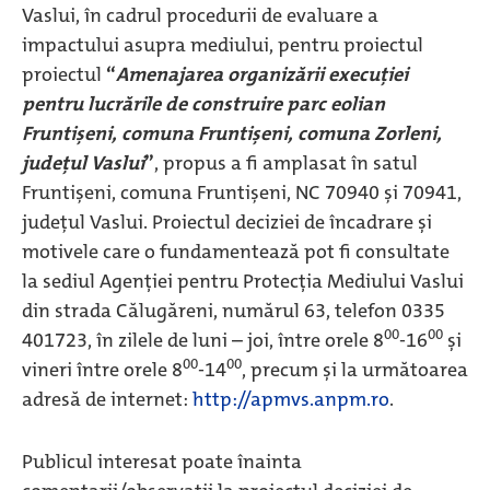
Vaslui, în cadrul procedurii de evaluare a
impactului asupra mediului, pentru proiectul
proiectul
“
Amenajarea organizării execuției
pentru lucrările de construire parc eolian
Fruntișeni, comuna Fruntișeni, comuna Zorleni,
județul Vaslui
”
, propus a fi amplasat în satul
Fruntișeni, comuna Fruntișeni, NC 70940 și 70941,
județul Vaslui. Proiectul deciziei de încadrare şi
motivele care o fundamentează pot fi consultate
la sediul Agenţiei pentru Protecţia Mediului Vaslui
din strada Călugăreni, numărul 63, telefon 0335
00
00
401723, în zilele de luni – joi, între orele 8
-16
şi
00
00
vineri între orele 8
-14
, precum şi la următoarea
adresă de internet:
http://apmvs.anpm.ro
.
Publicul interesat poate înainta