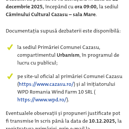
decembrie 2025,
începând cu
ora 09:00,
la sediul
Căminului Cultural Cazasu – sala Mare
.
Documentația supusă dezbaterii este disponibilă:
la sediul Primăriei Comunei Cazasu,
compartimentul
Urbanism
, în programul de
lucru cu publicul;
pe site-ul oficial al primăriei Comunei Cazasu
(
https://www.cazasu.ro/
) și al inițiatorului
WPD Romania Wind Farm 10 SRL (
https://www.wpd.ro/
).
Eventualele observații și propuneri justificate pot
fi transmise în scris până la data de
10.12.2025,
la
registratura primăriei, prin e-mail la