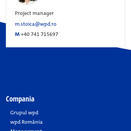
Project manager
m.stoica@wpd.ro
M
+40 741 715697
Compania
Grupul wpd
wpd România