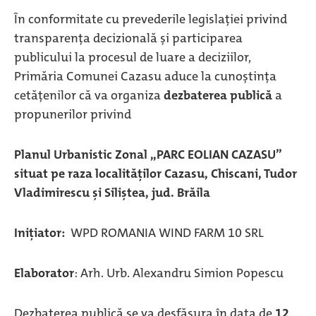
În conformitate cu prevederile legislației privind
transparența decizională și participarea
publicului la procesul de luare a deciziilor,
Primăria Comunei Cazasu aduce la cunoștința
cetățenilor că va organiza
dezbaterea publică
a
propunerilor privind
Planul Urbanistic Zonal ,,PARC EOLIAN CAZASU”
situat pe raza localităților Cazasu, Chiscani, Tudor
Vladimirescu și Siliștea, jud. Brăila
Inițiator:
WPD ROMANIA WIND FARM 10 SRL
Elaborator
: Arh. Urb. Alexandru Simion Popescu
Dezbaterea publică se va desfășura în data de
12