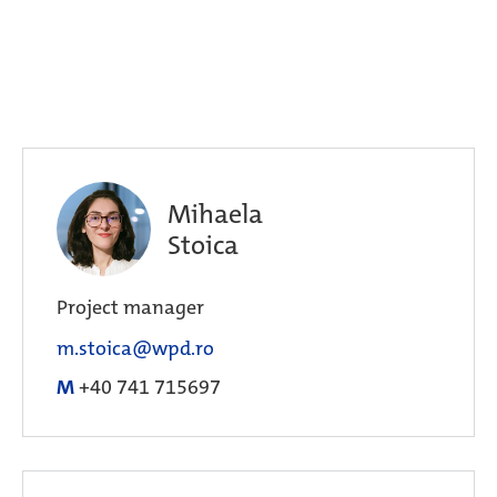
Mihaela
Stoica
Project manager
m.stoica@wpd.ro
M
+40 741 715697