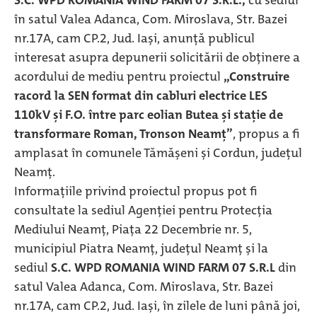
S.C. WPD ROMANIA WIND FARM 07 S.R.L.,
cu sediul
în satul Valea Adanca, Com. Miroslava, Str. Bazei
nr.17A, cam CP.2, Jud. Iași, anunţă publicul
interesat asupra depunerii solicitării de obținere a
acordului de mediu pentru proiectul
„Construire
racord la SEN format din cabluri electrice LES
110kV și F.O. între parc eolian Butea și stație de
transformare Roman, Tronson Neamț”
, propus a fi
amplasat în comunele Tămășeni și Cordun, județul
Neamț.
Informaţiile privind proiectul propus pot fi
consultate la sediul Agenției pentru Protecția
Mediului Neamț, Piața 22 Decembrie nr. 5,
municipiul Piatra Neamț, județul Neamț și la
sediul
S.C. WPD ROMANIA WIND FARM 07 S.R.L
din
satul Valea Adanca, Com. Miroslava, Str. Bazei
nr.17A, cam CP.2, Jud. Iași, în zilele de luni până joi,