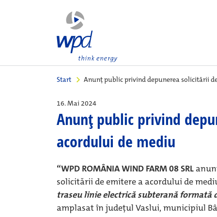
Start
Anunţ public privind depunerea solicitării 
16. Mai 2024
Anunţ public privind depun
acordului de mediu
“WPD ROMÂNIA WIND FARM 08 SRL
anunţ
solicitării de emitere a acordului de med
traseu linie electrică subterană formată d
amplasat în județul Vaslui, municipiul Bâ