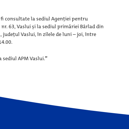
fi consultate la sediul Agenției pentru
nr. 63, Vaslui şi la sediul primăriei Bârlad din
județul Vaslui, în zilele de luni – joi, între
14.00.
la sediul APM Vaslui.
”