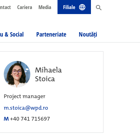
ntact
Cariera
Media
Filiale
u & Social
Parteneriate
Noutăți
Mihaela
Stoica
Project manager
m.stoica@wpd.ro
M
+40 741 715697