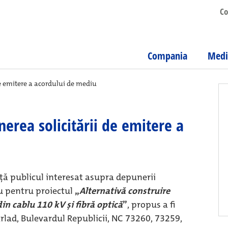
Co
Compania
Medi
de emitere a acordului de mediu
erea solicitării de emitere a
ă publicul interesat asupra depunerii
iu pentru proiectul
„
Alternativă construire
in cablu 110 kV și fibră optică
”
, propus a fi
rlad, Bulevardul Republicii, NC 73260, 73259,